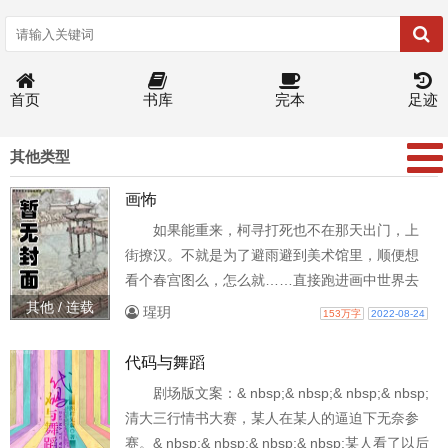
首页
书库
完本
足迹
其他类型
画怖
如果能重来，柯寻打死也不在那天出门，上
街撩汉。不就是为了避雨避到美术馆里，顺便想
看个春宫图么，怎么就……直接跑进画中世界去
了呢？！牧怿然：我们每一个人，都在扮演着画
其他 / 连载
瑆玥
153万字
2022-08-24
中的角色。柯寻眼睛一亮：春宫图怎么进？牧怿
然悠长地看他一眼：闭眼，躺好。 各位书友要是
代码与舞蹈
觉得《画怖》还不错的话请不要忘记向您QQ群和
剧场版文案：& nbsp;& nbsp;& nbsp;& nbsp;
微博里的朋友推荐哦！
清大三行情书大赛，某人在某人的逼迫下无奈参
赛。& nbsp;& nbsp;& nbsp;& nbsp;某人看了以后