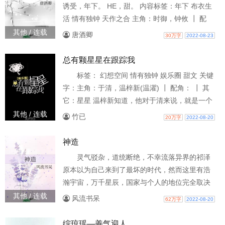
诱受，年下。 HE，甜。 内容标签：年下 布衣生
活 情有独钟 天作之合 主角：时御，钟攸 ┃ 配
角：诸人。 ┃ 其它：甜 各位书友要是觉得《濯
其他 / 连载
唐酒卿
30万字
2022-08-23
缨》还不错的话请不要忘记向您QQ群和微博里的
朋友推荐哦！
总有颗星星在跟踪我
标签： 幻想空间 情有独钟 娱乐圈 甜文 关键
字：主角：于清，温梓新(温濯) ┃ 配角： ┃ 其
它：星星 温梓新知道，他对于清来说，就是一个
洪水猛兽般的怪物，或许会在她毫无防备的时候
其他 / 连载
竹已
20万字
2022-08-20
扑上去，将她吃的连骨头都不剩。
神造
灵气驳杂，道统断绝，不幸流落异界的祁泽
原本以为自己来到了最坏的时代，然而这里有浩
瀚宇宙，万千星辰，国家与个人的地位完全取决
于科技发展与军事装备的强弱。祁泽忽然意识
其他 / 连载
风流书呆
62万字
2022-08-20
到，这是一个最好的时代，注定属于
综琼瑶—善气迎人