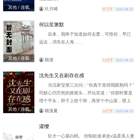
其他 / 连载
玖月晞
87万字
2022-08-23
何以笙箫默
后来，我终于知道如何去爱，可惜你，早已
远去，消失在人海……
其他 / 连载
顾漫
14万字
2022-08-23
沈先生又在刷存在感
当沈家玺第三次问：“你真不觉得我眼熟吗？”
司默心仍茫然的摇摇头，开玩笑道：“你那时要是
理个平头，脖子上纹个帅，再穿个中山装，喷上
香水……我觉得我肯定过目不忘。” 第二天，司默
其他 / 连载
顾漫夏
24万字
2022-08-23
心呆了，“你……” 沈家玺笑道：“这下你忘不了我
了。” 各位书友要是觉得《沈先生又在刷存在感》
濯缨
还不错的话请不要忘记向您QQ群和微博里的朋友
狂犬一心慕白鸥。 控制欲迷弟攻x温柔系人妻
推荐哦！