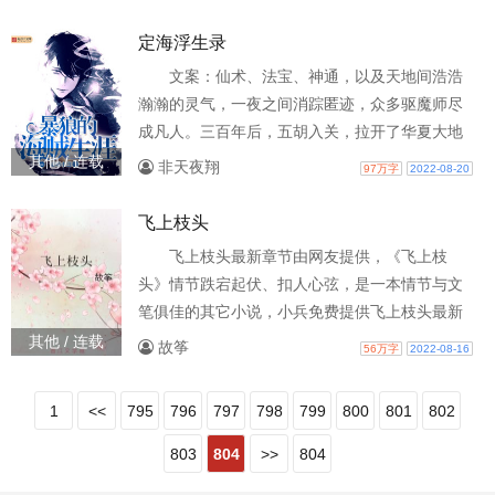
杀。他强撑着最后一点力气，逃
定海浮生录
文案：仙术、法宝、神通，以及天地间浩浩
瀚瀚的灵气，一夜之间消踪匿迹，众多驱魔师尽
成凡人。三百年后，五胡入关，拉开了华夏大地
一场大动荡的序幕，亦随之带来了千魃夜行，神
其他 / 连载
非天夜翔
97万字
2022-08-20
州覆灭的末日。幸而在这万法归寂的长夜里，尚
有s一枚星辰，在地平线上熠熠生辉。心灯现世，
飞上枝头
光耀四野，一名年方十六，并将在二十岁那天结
飞上枝头最新章节由网友提供，《飞上枝
束自己生命的少年，踏上了找回被封印的天地灵
头》情节跌宕起伏、扣人心弦，是一本情节与文
气的道路 只剩四年时间前路荆棘重重，看上去不
笔俱佳的其它小说，小兵免费提供飞上枝头最新
太像能成功的样子。陈
清爽干净的文字章节在线阅读。-53855 </dd>
其他 / 连载
故筝
56万字
2022-08-16
</dl>
1
<<
795
796
797
798
799
800
801
802
803
804
>>
804