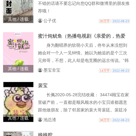
不错的话请不要忘记向您QQ群和微博里的朋友推
果先断了袖的故事（雾）妖孽腹黑攻（楚明允）x
荐哦！
温润腹黑受（苏世誉）。佞x忠。黑与
其他 / 连载
公子优
30万字
2022-08-23
蜜汁炖鱿鱼（热播电视剧《亲爱的，热爱
的》原著）
身为翻唱界的软萌小天后，佟年从来没想到
她会对一个人一见钟情。她以为她追的是个三次
元帅哥，不想，此人却是电竞圈的远古传说。“韩
商言”，她微微仰着头，“我喜欢你。”喜欢到恨不
其他 / 连载
墨宝非宝
14万字
2022-08-23
得一天有二十五个小时能和你在一起，就黏着
你，看你生气，看你笑，看你发脾气，看你认真
裴宝
工作……他用几乎不能听到的声音，回答她：“听
长佩2020-05-28完结收藏： 34474顾宝在家
到了。”佟年，你有多想得到我，我就有多想要
里破产前，一直都是顺风顺水的小宝贝谁都愿意
你。除了你，谁都不行。我韩商言从来不是个外
跟他做朋友，除了邻居家的裴大哥裴廷。裴廷冷
露的人，感情都在心
口冷面，顾宝粘人又烦人，裴廷很不喜欢直到顾
其他 / 连载
池总渣
38万字
2022-08-23
宝找到了女朋友顾宝才发现，裴廷弯了hellihelli冷
漠深情黑化攻x粘人貌美直男受。裴廷攻，顾宝
娘娘腔