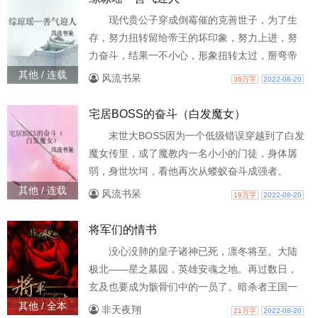
现代贵公子穿成倒霉催的克善世子，为了生
存，努力扭转留给帝王的坏印象，努力上进，努
力奋斗，结果一不小心，形象扭转太过，掰弯帝
王的故事。 扫雷：本文有天雷，有狗血，有金手
其他 / 连载
风流书呆
36万字
2022-08-20
指 主角因为种种原因，对剧情完全不了解 主角
受，帝王攻 为了相配，攻受年龄略有调整 本文
宅居BOSS的奋斗（白发魔女）
1vs1，he 由于年前赶文赶伤了，因此本文我要慢
末世大BOSS因为一个低级错误穿越到了白发
慢写，争取写好一点，一日一更，偶尔存稿够了
魔女传里，成了魔教内一名小小的门徒，身体孱
或心血来潮，会加更。看过我文的亲都知道，我
弱，身世坎坷，看他再次从蝼蚁奋斗成强者。
更文是非常
BOSS：师父，我救活了你，所以，你的魔教就送
其他 / 连载
风流书呆
19万字
2022-08-20
给徒儿作为报答如何？你放心去追你的练霓裳
吧。 教主：确实，本尊如今能弯腰了。 BOSS：
将军们的情书
所以呢？你走是不走？ 教主：本尊因为你都弯
没心没肺的皇子诸神已死，凛冬将至。大陆
了，难道你不用负责吗？ BOSS：?∩?（） 扫
极北——星之墓园，英雄安魂之地。再过数日，
雷：本文金手指。 本文以林青霞、张国荣主演的
玄及也要成为骸骨们中的一员了。暗杀者王国一
电影
夜颠覆，皇太子玄及家破人亡，更遭多方势力追
其他 / 全本
非天夜翔
21万字
2022-08-20