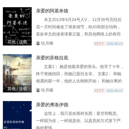
万家灯火；曾经，是谁在雨中沿着露天舞台的台
阶奔跑，年轻的手在空中交握；那么，又是谁从
亲爱的阿基米德
回忆中清醒，发现自己坐在一列缓慢行驶的火车
本文2013年9月24号入V， 12月30号完结后
车窗内；又是谁在充斥着泡面味喧嚣声的车厢
花一月时间修改了很多细节，BUG和部分结构，
内，望着窗外走过无数次的荒野和大蛋黄，想着
喜欢本文的读者请看正版，和其他网络上的有些
达尔文，
不同。 我会为全世界毁了你，但我会陪你一起。
其他 / 连载
玖月晞
65万字
2022-08-23
智商极高的逻辑学家言溯(严肃)什么都懂，唯独不
懂情商； 智商极高的生物学家甄爱(真爱)什么都
亲爱的苏格拉底
好，唯独爱出神，其实就是反应慢； 一个科学家
文案1： 她是他最亲爱的骨头。他寻了十年，
是一个天才，两个科学家是两个天才，可天才和
终于将她找回，而她已面目全非。 文案2： 和她
天才谈恋爱，蠢死了！ S.A.: “F
相遇的那一年，他的人生刚刚开始； 和她分离的
那一年，他的人生骤然结束。 那一天，她说， 言
其他 / 连载
玖月晞
62万字
2022-08-23
小火，你等我一下。 …… 于是，他一直在等。 用
暖暖的心融化严寒..& gt; 玖月的专栏玖月的微博
亲爱的弗洛伊德
各位书友要是觉得《亲爱的苏格拉底》还不错的
这世上，我只喜欢两样东西：星空和甄意。
话请不要忘记向您QQ群和微博里的朋友推荐哦！
一样因为你，一样就是你。以真意的方式拿下严
格的爱情。