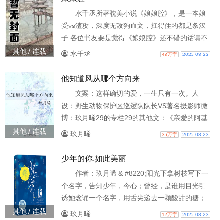
受。（有强制剧情）（受天然渣，撩人不自知）
水千丞所著耽美小说《娘娘腔》，是一本娘
受vs渣攻，深度无敌狗血文，扛得住的都是条汉
子 各位书友要是觉得《娘娘腔》还不错的话请不
要忘记向您QQ群和微博里的朋友推荐哦！
其他 / 连载
水千丞
43万字
2022-08-23
他知道风从哪个方向来
文案：这样确切的爱，一生只有一次。人
设：野生动物保护区巡逻队队长VS著名摄影师微
博：玖月晞29的专栏29的其他文：《亲爱的阿基
米德》《亲爱的弗洛伊德》《亲爱的苏格拉底》
其他 / 连载
玖月晞
36万字
2022-08-23
《少年的你，如此美丽》《小南风》《因为风就
在那里》《一座城，在等你》可进作者专栏查
少年的你,如此美丽
看。 各位书友要是觉得《他知道风从哪个方向
作者：玖月晞 & #8220;阳光下拿树枝写下一
来》还不错的话请不要忘记向您QQ群和微博里的
个名字，告知少年，今心；曾经，是谁用目光引
朋友推荐哦！
诱她念诵一个名字，用舌尖递去一颗酸甜的糖；
曾经，是谁拉着她在废厂区里飞驰，看魔法点燃
其他 / 连载
玖月晞
12万字
2022-08-23