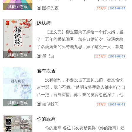
当场掀桌：& nbsp;& nbsp;& nbsp;& nbsp;尼玛看
其他 / 连载
图样先森
35万字
2022-08-24
都看不懂你在逗我吗？！(╯‵□′)╯︵┻━┻&a
嫁纨绔
【正文完】柳玉茹为了嫁给一个好夫婿，当
了十五年的模范闺秀，却在订婚前夕，被逼嫁给
了名满扬州的纨绔顾九思。嫁了这么一人，算是
毁了这辈子，尤其是嫁过去之后才知道，
其他 / 连载
墨书白
115万字
2022-08-23
君有疾否
没有签约，不要投雷了宝贝儿们，看文愉快
w“世誉，我心不假。”楚明允将手隐入袖中掐了自
己一把，言辞深情。苏世誉的笑容忽然深了，他
微眯了眸，温温和和地开口：“你是不是有病？”
其他 / 连载
如似我闻
38万字
2022-08-23
“相思病。”楚明允果断答道。“失礼了。”苏世誉颔
首，继而转身就走。
你的距离
——————————————一个假装是断袖
你的距离 各位书友要是觉得《你的距离》还
结果真成了断袖的和一个不想和断袖扯上关系结