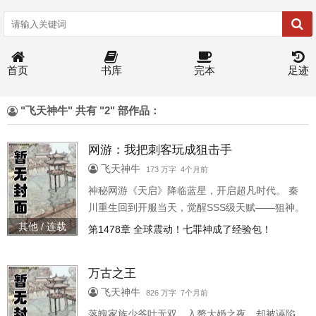
首页
书库
完本
足迹
"飞天神牛" 共有 "2" 部作品：
网游：我把刺客玩成狙击手
飞天神牛
173 万字 4个月前
神秘网游《天启》降临蓝星，开启超凡时代。 秦
川重生回到开服当天，觉醒SSS级天赋——狙神。
【狙神（SSS级）】 【效果1：远程攻击必中且伤
其他 / 连载
第1478章 全球震动！七罪神成了经验包！
害类型改为真实伤害】 【效果2：与目标的距离每
提升1米，伤害提高10%】 面对如此逆天的天赋，
万古之王
秦川的选择是。 刺客！ 一击必杀，远遁千里，谁
说刺客只能玩近战。
飞天神牛
826 万字 7个月前
落魄家族少爷叶无双，入赘大婚之夜，却被诬陷