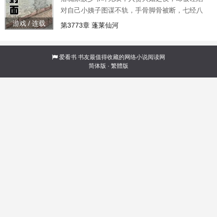
对自己小姨子图谋不轨，手骨脚骨被断，七经八
脉被废，母亲和小妹也受尽屈辱。 含恨而死之
游戏 / 连载
第3773章 蓬莱仙河
际，融合前世天帝记忆，彻底觉醒。 善恶到头终
有报,只争来早与来迟，今日之耻，他日必报！ 昔
年的仇敌，如今稳坐天界之巅。 曾经的弟子，亦
爱看书
书友最值得收藏的网络小说阅读网
简体版
·
繁體版
是成为绝代强者。 往日的红颜，依旧翘首盼君归
来。 万古往来无有我，又有谁人敢称王？