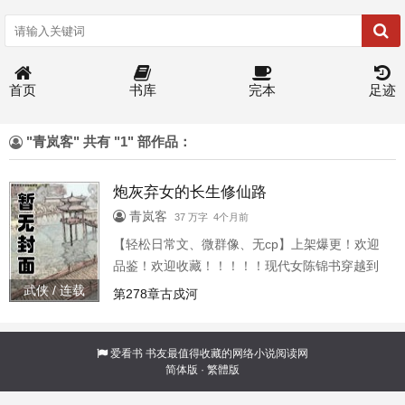
首页
书库
完本
足迹
"青岚客" 共有 "1" 部作品：
炮灰弃女的长生修仙路
青岚客
37 万字 4个月前
【轻松日常文、微群像、无cp】上架爆更！欢迎
品鉴！欢迎收藏！！！！！现代女陈锦书穿越到
修仙家族陈家中炮灰弃女的长生修仙路-195720
武侠 / 连载
第278章古戍河
</dd></dl>
爱看书
书友最值得收藏的网络小说阅读网
简体版
·
繁體版