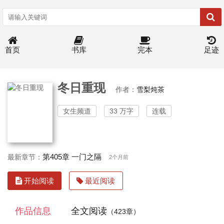
首页
书库
完本
足迹
冬日重现
作者：
雪梨炖茶
女生频道
33 万字
连载
第405章 一门之隔
最新章节：
2个月前
开始阅读
最近阅读
作品信息
全文阅读
（423章）