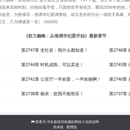
力巅峰：从借调市纪 委开始全文免费阅读、TXT下载。简介关于权力
迎来至暗时刻，但他丝毫不慌，只因前世早有经历。重回2008年的他
而改变。为救领导，借调市纪委调查组，却又意外的引出一场惊天风暴。
，只为博诸君一笑）-166505
《权力巅峰：从借调市纪委开始》最新章节
第2747章 史红岩：我什么都知道！
第2746
第2744章 时机成熟，可以卖史！
第2743
第2741章 公安厅一半姓姜，一半姓杨啊！
第2740
第2738章 杨东：恕我不能答应！
第2737
爱看书
书友最值得收藏的网络小说阅读网
简体版
·
繁體版