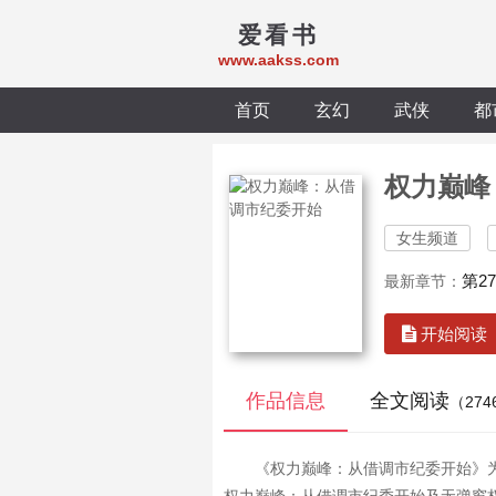
爱看书
www.aakss.com
首页
玄幻
武侠
都
权力巅峰
女生频道
第2
最新章节：
开始阅读
作品信息
全文阅读
（27
《权力巅峰：从借调市纪委开始》