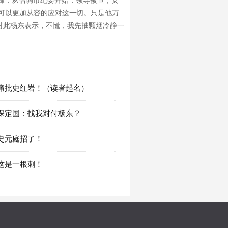
巅峰：从借调市纪委开始：领导被查，女
，可以更加从容的应对这一切。只是他万
对此杨东表示，不慌，我先抽颗烟冷静一
章 痛批史红岩！（读者起名）
章 保定国：找我对付杨东？
章 史元庭招了！
章 这是一根刺！