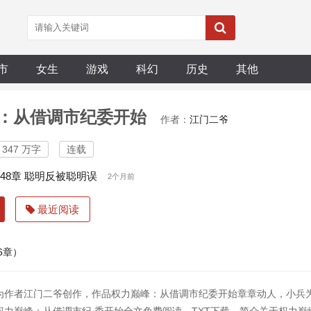
市
女生
游戏
科幻
历史
其他
：从借调市纪委开始
作者：
江门二爷
347 万字
连载
748章 聪明反被聪明误
2个月前
最近阅读
46章）
为作者江门二爷创作，作品权力巅峰：从借调市纪委开始章章动人，小兵