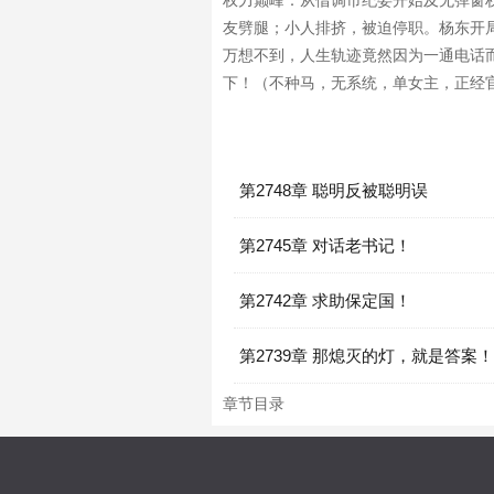
权力巅峰：从借调市纪委开始及无弹窗权
友劈腿；小人排挤，被迫停职。杨东开局
万想不到，人生轨迹竟然因为一通电话
下！（不种马，无系统，单女主，正经官文
第2748章 聪明反被聪明误
第2745章 对话老书记！
第2742章 求助保定国！
第2739章 那熄灭的灯，就是答案！
章节目录