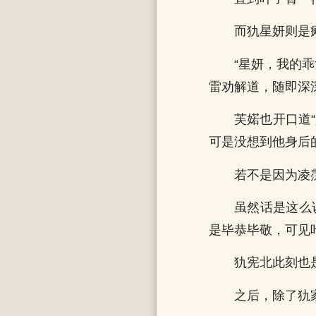
而犰星妍则是
“星妍，我的
雷劝解道，随即深
芙婼也开口道
可是没想到他身后
若不是因为凌
虽然话是这么
是毕恭毕敬，可见
犰宪北此刻也
之后，除了犰