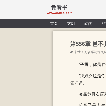
爱看书
www.aakss.com
首页
玄幻
武侠
都
第556章 岂
末世！无敌系统送九
“子霄，你是
“我好歹也是
霄问道。
凌霂楚再次语
成亲乃是人生