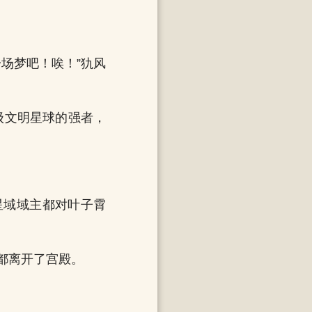
场梦吧！唉！”犰风
级文明星球的强者，
星域域主都对叶子霄
都离开了宫殿。