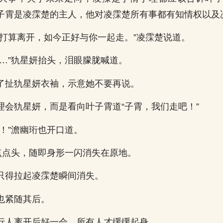
子霄是凌霂楚的主人，他对凌霂楚所有事都有知情权以及
就打算离开，如今正好与你一起走。”凌霂楚说道。
……”犰星妍抬头，泪眼朦胧喊道。
了扯犰星妍衣袖，示意她不要再说。
理会犰星妍，而是看向叶子霄道“子霄，我们走吧！”
吧！”澹幽珩也开口道。
霄点点头，随即身形一闪消失在原地。
只得拉起凌霂楚瞬间消失。
也紧随其后。
行人离开后好一会，所有人才缓缓起身。