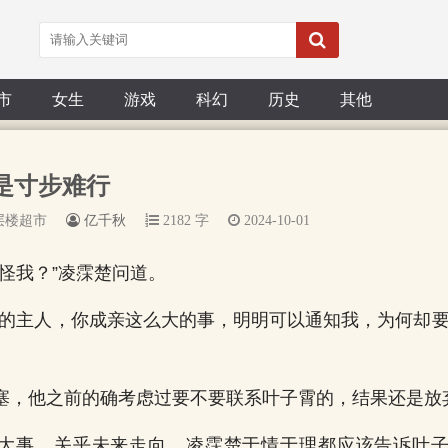
市
女生
游戏
科幻
历史
其他
不是寸步难行
层楼超市
亿千秋
2182 字
2024-10-01
在怪我？”凌霂楚问道。
你的主人，你成亲这么大的事，明明可以通知我，为何却要
塞，他之前的确考虑过要不要联系叶子霄的，结果还是放
大事，关乎未来走向，凌霂楚于情于理都应该告诉叶