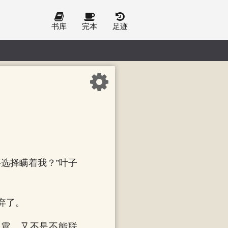
书库
完本
足迹
选择瞒着我？”叶子
弃了。
子霄，又不是不能联