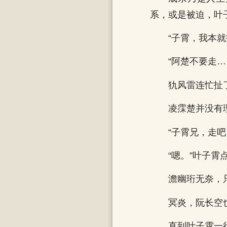
系，或是被迫，叶
“子霄，我本
“阿楚不要走
犰风雷连忙扯
凌霂楚并没有
“子霄兄，走
“嗯。”叶子
澹幽珩无奈，
冥炎，阮长空
直到叶子霄一